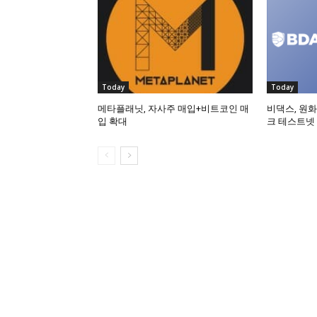
Today
Today
메타플래닛, 자사주 매입+비트코인 매
비댁스, 원화
입 확대
크 테스트넷