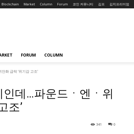
Blockchain
Market
Column
Forum
코인 커뮤니티
김프
김치프리미엄
ARKET
FORUM
COLUMN
화 급락 ‘위기감 고조’
강세인데…파운드ㆍ엔ㆍ위
고조’
341
0