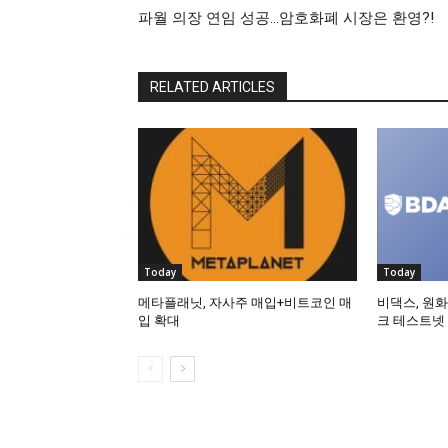
파월 의장 연임 성공…암호화폐 시장은 환영?!
RELATED ARTICLES
Today
Today
메타플래닛, 자사주 매입+비트코인 매
비댁스, 원화
입 확대
크 테스트넷