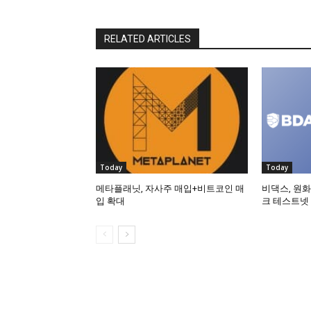
RELATED ARTICLES
Today
Today
메타플래닛, 자사주 매입+비트코인 매
비댁스, 원화
입 확대
크 테스트넷