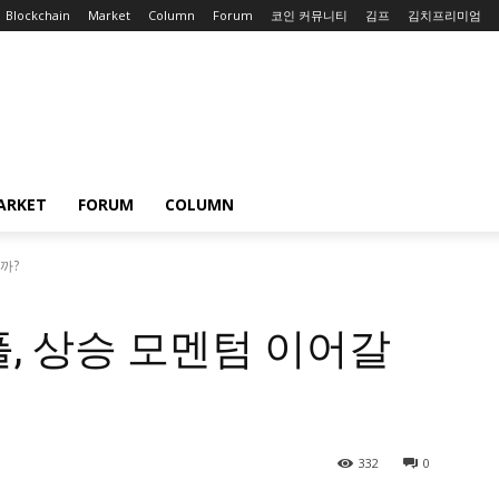
Blockchain
Market
Column
Forum
코인 커뮤니티
김프
김치프리미엄
ARKET
FORUM
COLUMN
까?
플, 상승 모멘텀 이어갈
332
0