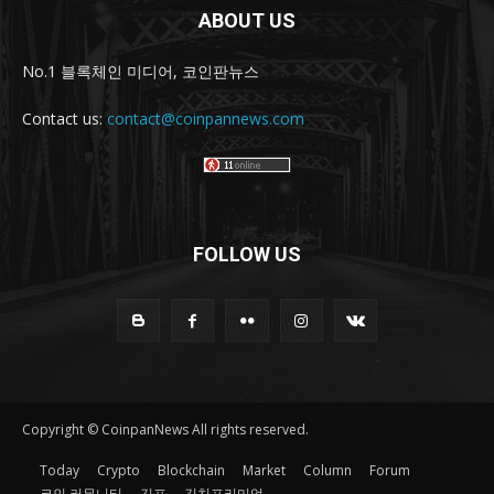
ABOUT US
No.1 블록체인 미디어, 코인판뉴스
Contact us:
contact@coinpannews.com
FOLLOW US
Copyright © CoinpanNews All rights reserved.
Today
Crypto
Blockchain
Market
Column
Forum
코인 커뮤니티
김프
김치프리미엄