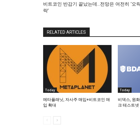
비트코인 반감기 끝났는데…전망은 여전히 ‘오
락’
RELATED ARTICLES
Today
Today
메타플래닛, 자사주 매입+비트코인 매
비댁스, 원화
입 확대
크 테스트넷