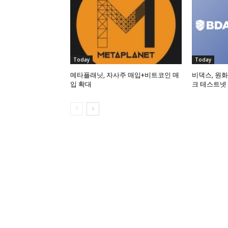
Today
Today
메타플래닛, 자사주 매입+비트코인 매
비댁스, 원화
입 확대
크 테스트넷