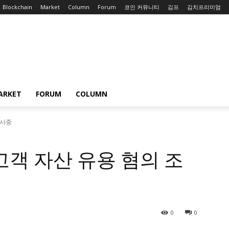
Blockchain
Market
Column
Forum
코인 커뮤니티
김프
김치프리미엄
ARKET
FORUM
COLUMN
조사중
 고객 자산 유용 혐의 조
0
0