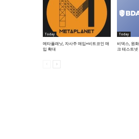
Today
Today
메타플래닛, 자사주 매입+비트코인 매
비댁스, 원화
입 확대
크 테스트넷