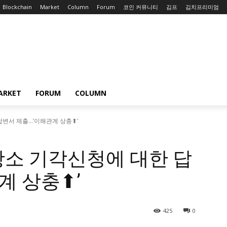
Blockchain
Market
Column
Forum
코인 커뮤니티
김프
김치프리미엄
ARKET
FORUM
COLUMN
답변서 제출…’이해관계 상충⬆'
간항소 기각신청에 대한 답
계 상충⬆’
425
0