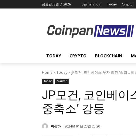
금요일, 8월 7, 2026
Sign in / Join
Today
Crypto
TODAY
CRYPTO
BLOCKCHAIN
M
Home
Today
JP모건, 코인베이스 투자 의견 '중립→비
Today
Market
JP모건, 코인베이
중축소’ 강등
박선하
2024년 01월 23일 23:20