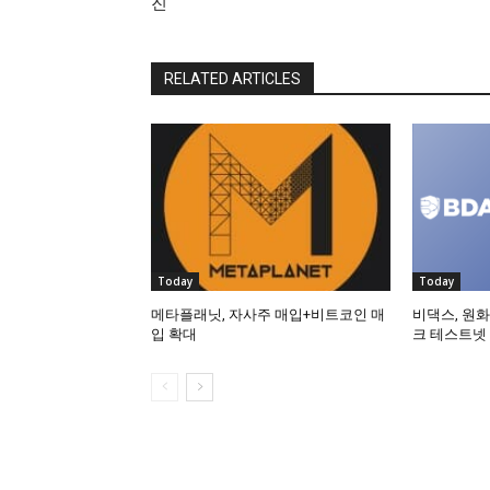
진
RELATED ARTICLES
Today
Today
메타플래닛, 자사주 매입+비트코인 매
비댁스, 원화
입 확대
크 테스트넷