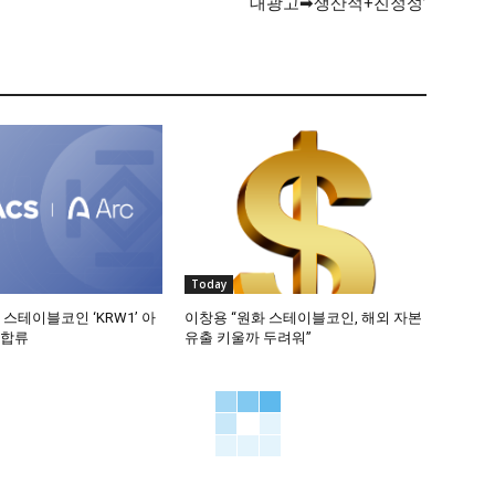
대광고➡생산적+진정성’
Today
 스테이블코인 ‘KRW1’ 아
이창용 “원화 스테이블코인, 해외 자본
 합류
유출 키울까 두려워”