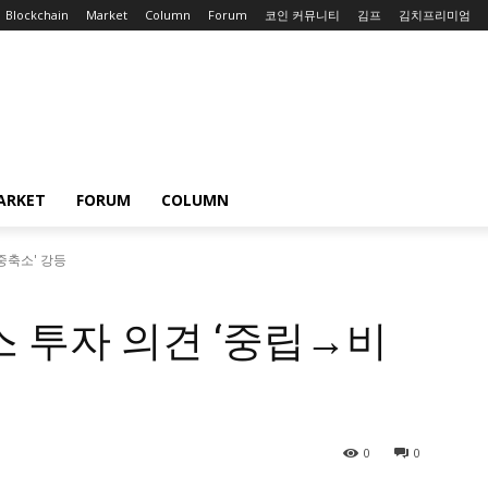
Blockchain
Market
Column
Forum
코인 커뮤니티
김프
김치프리미엄
ARKET
FORUM
COLUMN
중축소' 강등
스 투자 의견 ‘중립→비
0
0