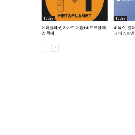
Today
Today
메타플래닛, 자사주 매입+비트코인 매
비댁스, 원화
입 확대
크 테스트넷