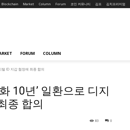
Blockchain
Market
Column
Forum
코인 커뮤니티
김프
김치프리미엄
ARKET
FORUM
COLUMN
디지털 ID 지갑 협정에 최종 합의
털화 10년’ 일환으로 디지
 최종 합의
83
0