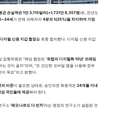
균 손실액은 1만 3,115달러(=1,731만 8,357원
)로, 전년도
5~34세
가 전체 피해자의
4분의 1(25%)을 차지하며 가장
디지털 신원 지갑 협정
을 최종 합의했다. 디지털 신원 지갑
담당 집행위원은 “해당 협정은
‘유럽의 디지털화 10년’ 프레임
하는 것이 골자”라며, “또 간단한 모바일 앱을 사용해 정부
것이 목표”라고 밝혔다.
국의 비준
이 필요한 상태로, 승인되면 회원국은
24개월 이내
 해당 국민들에 제공
해야 한다.
 연구소
‘레오나르도 다 빈치’
라는 명칭의 연구소가 설립된 것