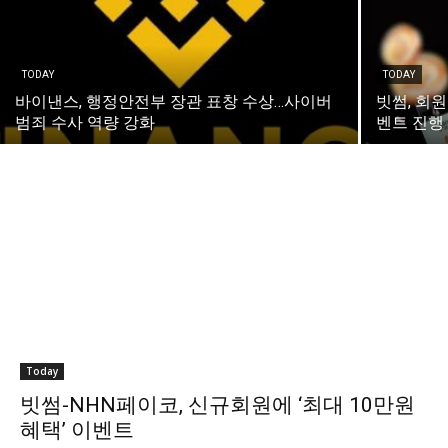
TODAY
TODAY
바이낸스, 행정안전부 장관 표창 수상…사이버
빗썸, 회
범죄 수사 역량 강화
벤트 진행
Today
빗썸-NHN페이코, 신규회원에 ‘최대 10만원
혜택’ 이벤트