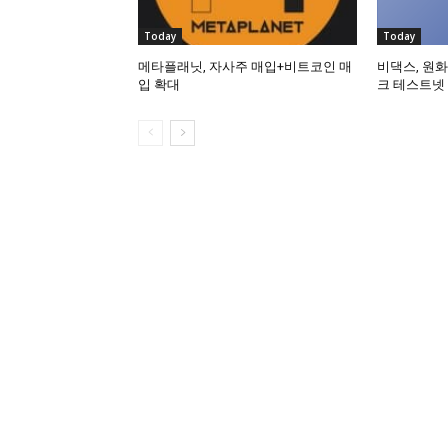
Today
Today
메타플래닛, 자사주 매입+비트코인 매
비댁스, 원화
입 확대
크 테스트넷