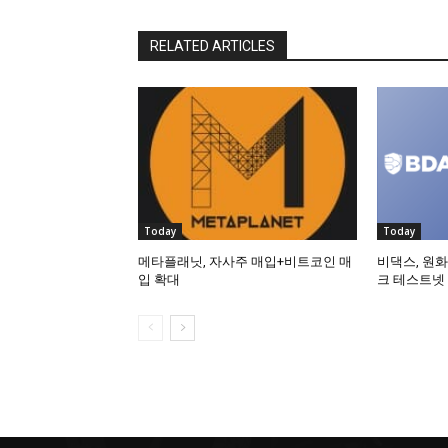
RELATED ARTICLES
Today
Today
메타플래닛, 자사주 매입+비트코인 매
비댁스, 원화
입 확대
크 테스트넷