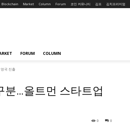
Blockchain
Market
Column
Forum
코인 커뮤니티
김프
김치프리미엄
ARKET
FORUM
COLUMN
 영국 진출
 구분…올트먼 스타트업
0
0