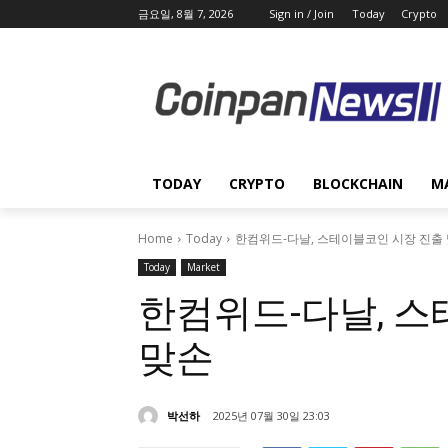
금요일, 8월 7, 2026
Sign in / Join
Today
Crypto
TODAY
CRYPTO
BLOCKCHAIN
M
Home
Today
한컴위드-다날, 스테이블코인 시장 진출
Today
Market
한컴위드-다날, 
맞손
박선하
2025년 07월 30일 23:03