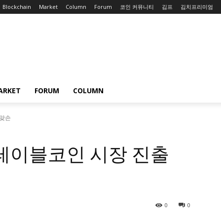
Blockchain
Market
Column
Forum
코인 커뮤니티
김프
김치프리미엄
ARKET
FORUM
COLUMN
 맞손
스테이블코인 시장 진출
0
0