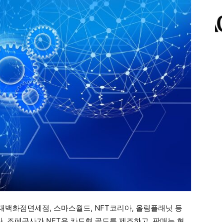
대백화점면세점, 스마스월드, NFT코리아, 올림플래닛 등
 조폐공사가 NFT용 카드형 골드를 제조하고, 판매는 현