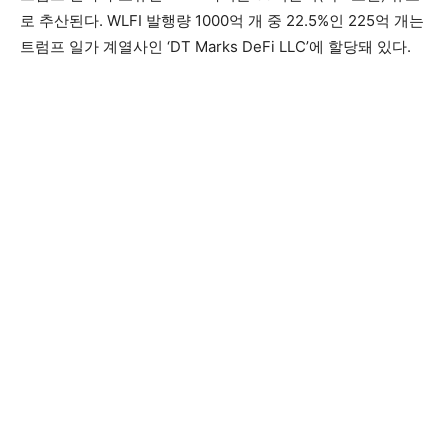
로 추산된다. WLFI 발행량 1000억 개 중 22.5%인 225억 개는
트럼프 일가 계열사인 ‘DT Marks DeFi LLC’에 할당돼 있다.