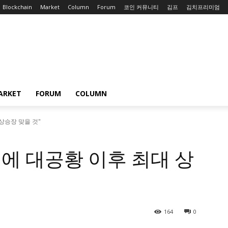
Blockchain
Market
Column
Forum
코인 커뮤니티
김프
김치프리미엄
ARKET
FORUM
COLUMN
 상승장 맞을 것"
4년에 대공황 이후 최대 상
164
0