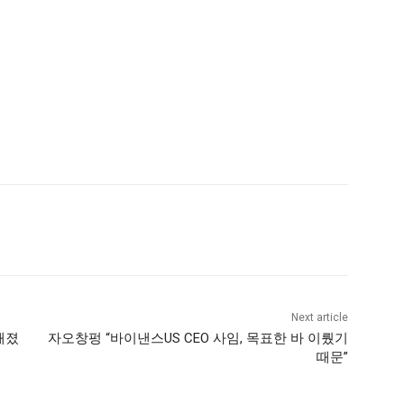
Next article
해졌
자오창펑 “바이낸스US CEO 사임, 목표한 바 이뤘기
때문”