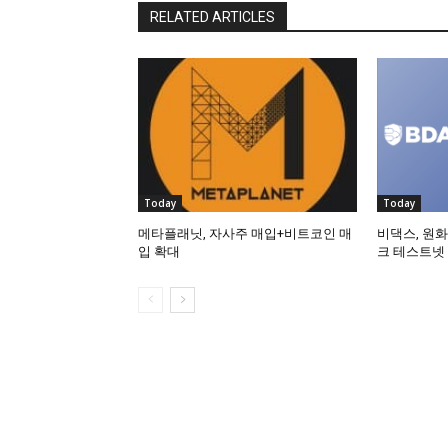
RELATED ARTICLES
Today
Today
메타플래닛, 자사주 매입+비트코인 매
비댁스, 원화
입 확대
크 테스트넷