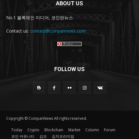
ABOUT US
No.1 블록체인 미디어, 코인판뉴스
Contact us:
contact@coinpannews.com
FOLLOW US
Copyright © CoinpanNews All rights reserved.
Today
Crypto
Blockchain
Market
Column
Forum
코인 커뮤니티
김프
김치프리미엄