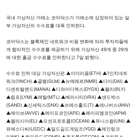
국내 가상자산 거래소 코어닥스가 거래소에 상장되어 있는 일
부 가상자산의 수수료를 대폭 인하한다.
코어닥스는 블록체인 네트워크 비용 변화에 따라 투자자들에
게 합리적인 수수료를 제공하기 위해 가상자산 49개 중 29개
에 대한 출금 수수료를 인하한다고 7일 밝혔다.
수수료 인하 대상 가상자산은 ▲이더리움(ETH) ▲1인치네트
워크(1INCH) ▲골렘(GLM) ▲뉴메레르(NMR) ▲다이(DAI) ▲
디센트럴랜드(MANA) ▲디와이디엑스(DYDX) ▲랠리(RLY)
▲림포(LYM) ▲메탈(MTL) ▲베라시티(VRA) ▲샌드박스
(SAND) ▲신세틱스(SNX) ▲쓰레스홀드(T) ▲애니버스(ANV)
▲에이브(AVVE) ▲에이프코인(APE) ▲에이피엠코인(APM)
▲엘리시아(EL) ▲오션프로토콜(OCEAN) ▲유니스왑(UNI) ▲
유에스디씨(USDC) ▲일드길드게임즈(YGG) ▲체인링크
(LINK) ▲컴파운드(COMP) ▲퀴즈톡(QTCON) ▲크라토스