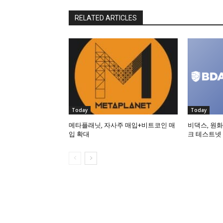
RELATED ARTICLES
Today
Today
메타플래닛, 자사주 매입+비트코인 매
비댁스, 원화
입 확대
크 테스트넷