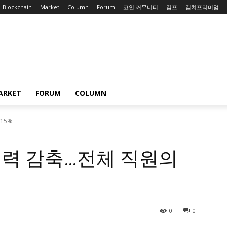
Blockchain
Market
Column
Forum
코인 커뮤니티
김프
김치프리미엄
ARKET
FORUM
COLUMN
15%
력 감축…전체 직원의
0
0