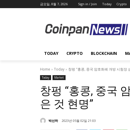
금요일, 8월 7, 2026
Sign in / Join
Today
Crypto
TODAY
CRYPTO
BLOCKCHAIN
M
Home
Today
창펑 "홍콩, 중국 암호화폐 개방 시험장 
Today
Market
창펑 “홍콩, 중국
은 것 현명”
박선하
2023년 05월 02일 21:03