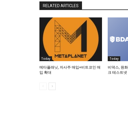
RELATED ARTICLES
Today
Today
메타플래닛, 자사주 매입+비트코인 매
비댁스, 원화
입 확대
크 테스트넷