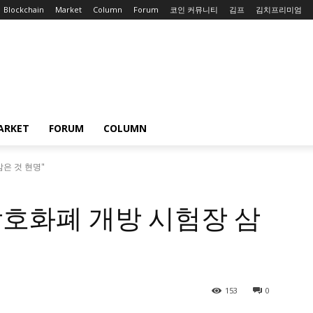
Blockchain
Market
Column
Forum
코인 커뮤니티
김프
김치프리미엄
ARKET
FORUM
COLUMN
삼은 것 현명"
 암호화폐 개방 시험장 삼
153
0