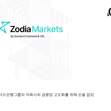
타드은행그룹의 자회사와 금융망 고도화를 위해 손을 잡았