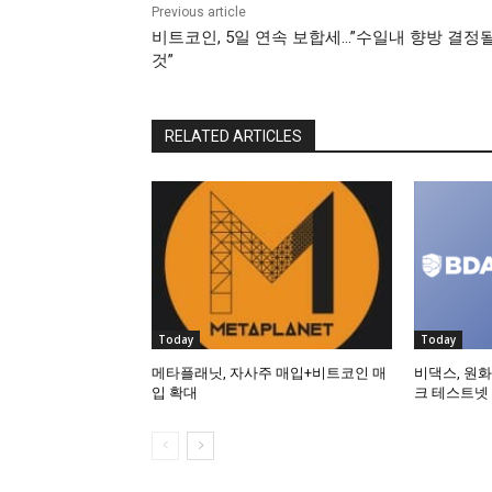
Previous article
비트코인, 5일 연속 보합세…”수일내 향방 결정
것”
RELATED ARTICLES
Today
Today
메타플래닛, 자사주 매입+비트코인 매
비댁스, 원화
입 확대
크 테스트넷