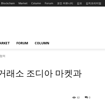
Blockchain
Market
Column
Forum
코인 커뮤니티
김프
김치프리미엄
ARKET
FORUM
COLUMN
 협력
인거래소 조디아 마켓과
63
0