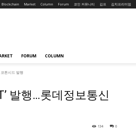
Blockchain
Market
Column
Forum
코인 커뮤니티
김프
김치프리미엄
ARKET
FORUM
COLUMN
신 코튼시드 발행
FT’ 발행…롯데정보통신
134
0