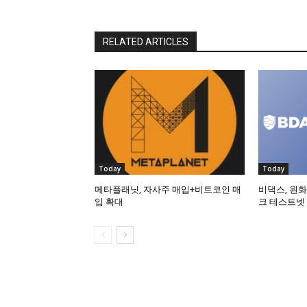
RELATED ARTICLES
Today
Today
메타플래닛, 자사주 매입+비트코인 매
비댁스, 원화
입 확대
크 테스트넷