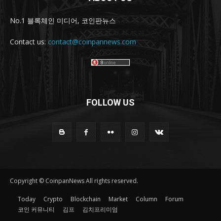
No.1 블록체인 미디어, 코인판뉴스
Contact us:
contact@coinpannews.com
FOLLOW US
Copyright © CoinpanNews All rights reserved.
Today
Crypto
Blockchain
Market
Column
Forum
코인 커뮤니티
김프
김치프리미엄