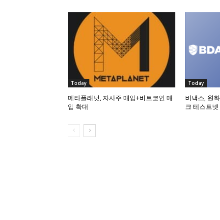
Today
Today
메타플래닛, 자사주 매입+비트코인 매
비댁스, 원화
입 확대
크 테스트넷