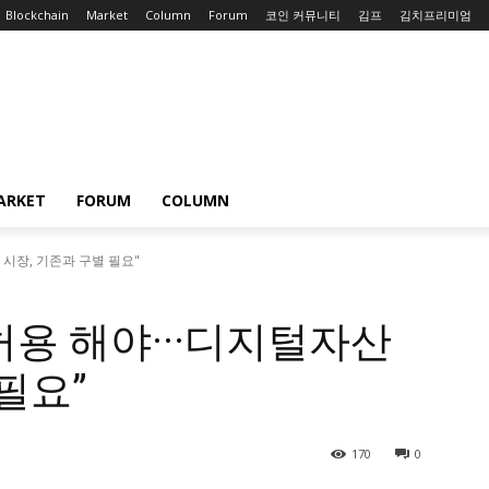
Blockchain
Market
Column
Forum
코인 커뮤니티
김프
김치프리미엄
ARKET
FORUM
COLUMN
산 시장, 기존과 구별 필요"
 허용 해야···디지털자산
필요”
170
0