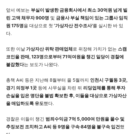
앞서 예보는
부실이 발생한 금융회사에서 최소 30억원 넘게 빌
린 고액 채무자 900명
및
금융사 부실 책임이 있는 그룹사 임직
원 175명
을 대상으로 첫
‘가상자산 전수조사’
를 실시한 바 있
다.
또한 이날
가상자산 위탁 판매업체
로 위장해 가치가 없는
스캠
코인을 판매, 123명으로부터 71억여원을 챙긴 일당이 경찰에
붙잡혔다
는 보도가 나왔다.
총책 A씨 등은 지난해 8월부터 올 5월까지
인천시 구월동 3곳,
경기 의정부 1곳
등에 사무실을 차린 뒤
리딩업체를 통해 투자
손실을 입은 명단을 불법 확보한 후, 이들을 대상으로 가상자산
을 매입하도록 유도
했다.
경찰은 이들이 챙긴
범죄수익금 7억 5,000여 만원을 몰수 및
추징보전 조치하고 A씨 등 9명을 구속·84명을 불구속 입건
했