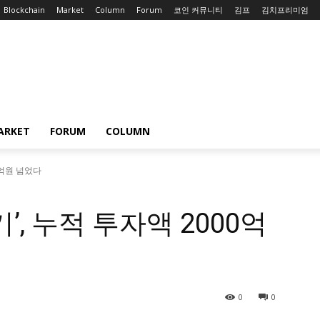
Blockchain
Market
Column
Forum
코인 커뮤니티
김프
김치프리미엄
ARKET
FORUM
COLUMN
0억원 넘었다
’, 누적 투자액 2000억
0
0