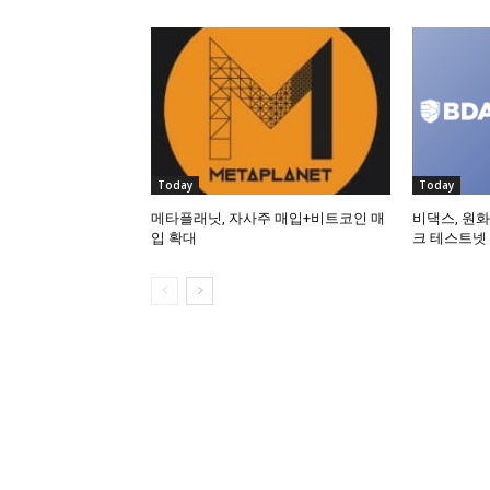
Today
Today
메타플래닛, 자사주 매입+비트코인 매
비댁스, 원화
입 확대
크 테스트넷