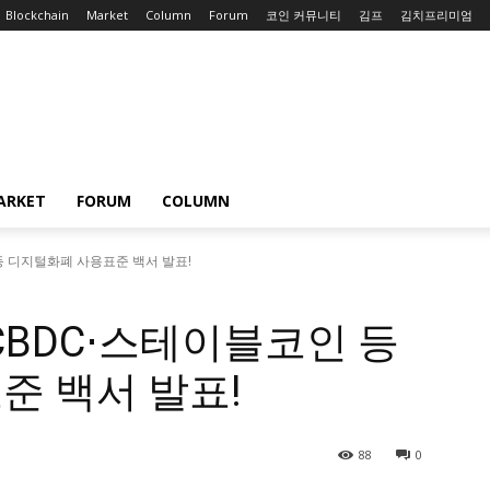
Blockchain
Market
Column
Forum
코인 커뮤니티
김프
김치프리미엄
ARKET
FORUM
COLUMN
등 디지털화폐 사용표준 백서 발표!
CBDC⋅스테이블코인 등
준 백서 발표!
88
0