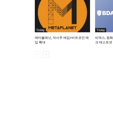
Today
Today
메타플래닛, 자사주 매입+비트코인 매
비댁스, 원화
입 확대
크 테스트넷