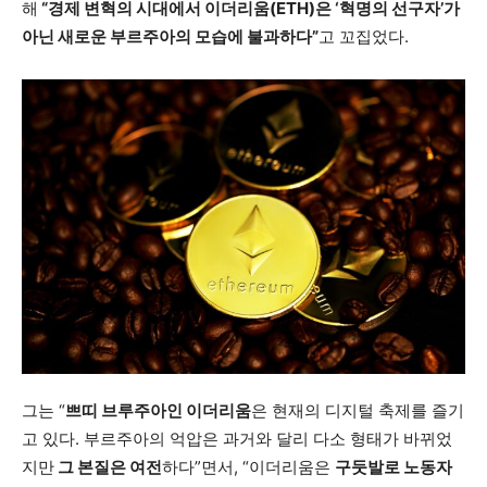
해
“경제 변혁의 시대에서 이더리움(ETH)은 ‘혁명의 선구자’가
아닌 새로운 부르주아의 모습에 불과하다”
고 꼬집었다.
그는 “
쁘띠 브루주아인 이더리움
은 현재의 디지털 축제를 즐기
고 있다. 부르주아의 억압은 과거와 달리 다소 형태가 바뀌었
지만
그 본질은 여전
하다”면서, “이더리움은
구둣발로 노동자