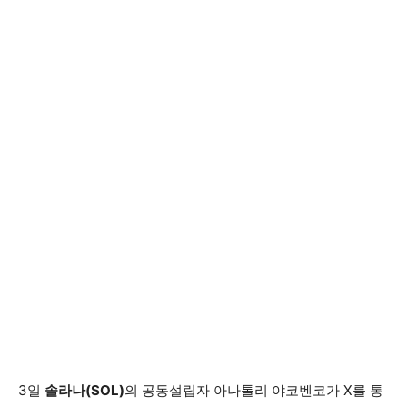
3일
솔라나(SOL)
의 공동설립자 아나톨리 야코벤코가 X를 통