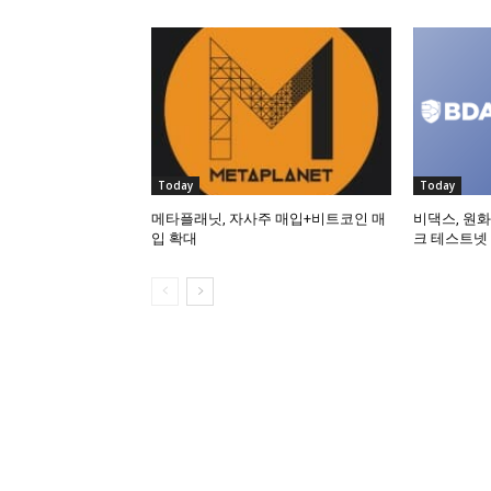
Today
Today
메타플래닛, 자사주 매입+비트코인 매
비댁스, 원화
입 확대
크 테스트넷