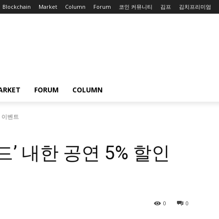
Blockchain
Market
Column
Forum
코인 커뮤니티
김프
김치프리미엄
ARKET
FORUM
COLUMN
인 이벤트
드’ 내한 공연 5% 할인
0
0