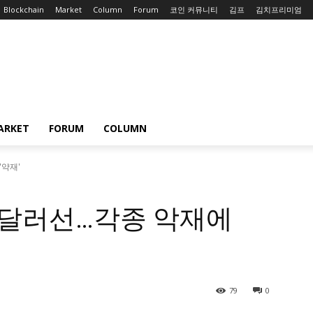
Blockchain
Market
Column
Forum
코인 커뮤니티
김프
김치프리미엄
ARKET
FORUM
COLUMN
'약재'
0달러선…각종 악재에
79
0