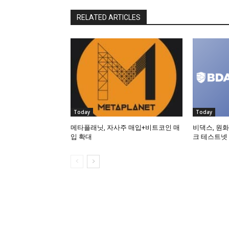
RELATED ARTICLES
Today
Today
메타플래닛, 자사주 매입+비트코인 매
비댁스, 원화
입 확대
크 테스트넷