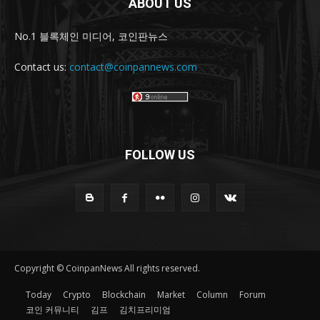
ABOUT US
No.1 블록체인 미디어, 코인판뉴스
Contact us:
contact@coinpannews.com
FOLLOW US
Copyright © CoinpanNews All rights reserved.
Today
Crypto
Blockchain
Market
Column
Forum
코인 커뮤니티
김프
김치프리미엄