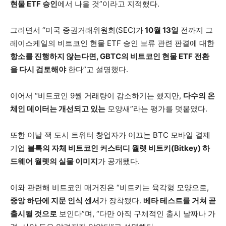
현물 ETF 승인
에서 나올 것”이라고 지적했다.
그러면서 “미국 증권거래위원회(SEC)가
10월 13일
전까지 그
레이스케일의 비트코인 현물 ETF 승인 보류 관련 판결에 대한
항소를 진행하지 않는다면, GBTC의 비트코인 현물 ETF 전환
을 다시 검토해야
한다”고 설명했다.
이어서 “비트코인 9월 거래량이 감소하기는 했지만,
다수의 온
체인 데이터는 개선되고 있는
모양새”라는 평가를 덧붙였다.
또한 이날 잭 도시 트위터 창업자가 이끄는 BTC 모바일 결제
기업
블록의 자체 비트코인 커스터디 월렛 비트키(Bitkey) 하
드웨어 월렛의 실물 이미지
가 공개됐다.
이와 관련해 비트코인 매거진은 “비트키는 육각형 모양으로,
중앙 하단에 지문 인식 센서
가 장착됐다.
베타 테스트를 거쳐 곧
출시될 것으로
보인다”며, “다만 아직 구체적인 출시 날짜나 가