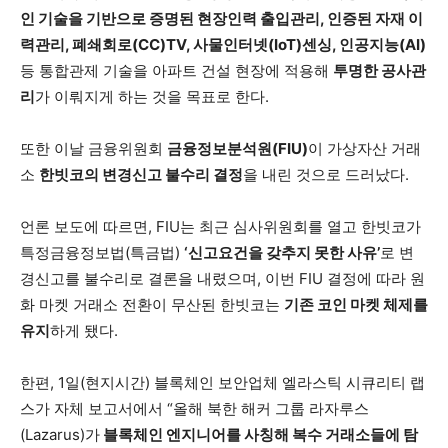
인 기술을 기반으로 증명된 현장인력 출입관리, 인증된 자재 이
력관리, 폐쇄회로(CC)TV, 사물인터넷(IoT)센싱, 인공지능(AI)
등 통합관제 기술을 아파트 건설 현장에 적용해
투명한 공사관
리
가 이뤄지게 하는 것을 목표로 한다.
또한 이날 금융위원회
금융정보분석원(FIU)
이 가상자산 거래
소
한빗코의 변경신고 불수리 결정
을 내린 것으로 드러났다.
언론 보도에 따르면, FIU는 최근 심사위원회를 열고 한빗코가
특정금융정보법(특금법)
‘신고요건을 갖추지 못한 사유’
로 변
경신고를 불수리로 결론을 내렸으며, 이번 FIU 결정에 따라 원
화 마켓 거래소 전환이 무산된 한빗코는
기존 코인 마켓 체제를
유지
하게 됐다.
한편, 1일(현지시간) 블록체인 보안업체 엘라스틱 시큐리티 랩
스가 자체 보고서에서 “올해 북한 해커 그룹 라자루스
(Lazarus)가
블록체인 엔지니어를 사칭해 복수 거래소들에 탐