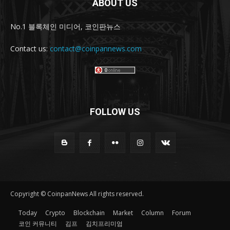
ABOUT US
No.1 블록체인 미디어, 코인판뉴스
Contact us:
contact@coinpannews.com
FOLLOW US
Copyright © CoinpanNews All rights reserved.
Today
Crypto
Blockchain
Market
Column
Forum
코인 커뮤니티
김프
김치프리미엄