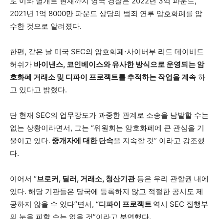
또 이와 별개로 현재까지 영국 경찰은 2022년 3억 파운드,
2021년 1억 8000만 파운드 상당의 범죄 연루 암호화폐를 압
수한 것으로 알려졌다.
한편, 같은 날 미국 SEC의 암호화폐⋅사이버부 리드 데이비드
허쉬가
바이낸스, 코인베이스와 유사한 방식으로 운영되는 암
호화폐 거래소 및 디파이 프로젝트를 추적하는 작업을 계속
하
고 있다고 밝혔다.
단 현재 SEC의 업무강도가 과중한 관계로 소송을 남발할 수는
없는 상황이라면서, 그는 “위원회는 암호화폐에 큰 관심을 기
울이고 있다.
중개자에 대한 단속
을 지속할 것” 이라고 강조했
다.
이어서 “
브로커, 딜러, 거래소, 청산기관
등은 우리 관할권 내에
있다. 해당 기관들은 당국에 등록하지 않고 적절한 공시도 제
공하지 않을 수 있다”면서, “
디파이 프로젝트
역시 SEC 집행부
의 눈을 피할 수는 없을 것”이라고 부연했다.