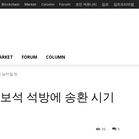
Blockchain
Market
Column
Forum
코인 커뮤니티
김프
김치프리미엄
ARKET
FORUM
COLUMN
기 늦어질 듯
형 보석 석방에 송환 시기
36
0