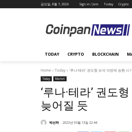
금요일, 8월 7, 2026
Sign in / Join
Today
Crypto
TODAY
CRYPTO
BLOCKCHAIN
M
Home
Today
'루나·테라' 권도형 보석 석방에 송환 시
Today
Market
‘루나·테라’ 권도
늦어질 듯
박선하
2023년 05월 13일 22:44