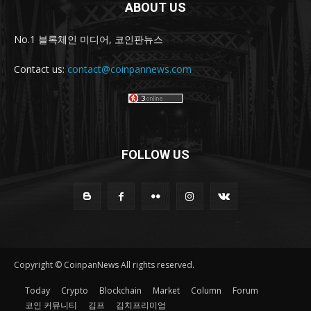
ABOUT US
No.1 블록체인 미디어, 코인판뉴스
Contact us:
contact@coinpannews.com
FOLLOW US
Copyright © CoinpanNews All rights reserved.
Today
Crypto
Blockchain
Market
Column
Forum
코인 커뮤니티
김프
김치프리미엄