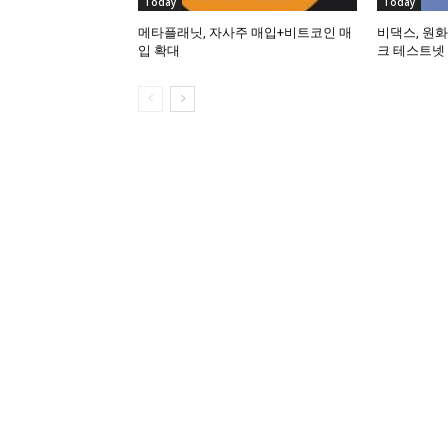
Today
Today
메타플래닛, 자사주 매입+비트코인 매
비댁스, 원화
입 확대
크 테스트넷