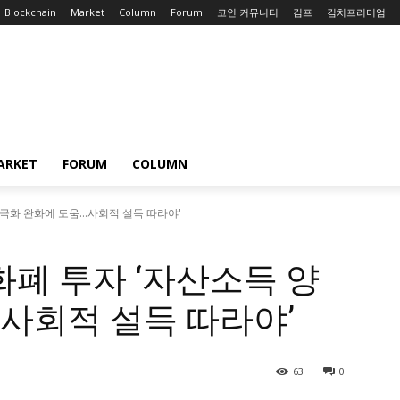
Blockchain
Market
Column
Forum
코인 커뮤니티
김프
김치프리미엄
ARKET
FORUM
COLUMN
양극화 완화에 도움…사회적 설득 따라야'
화폐 투자 ‘자산소득 양
사회적 설득 따라야’
63
0