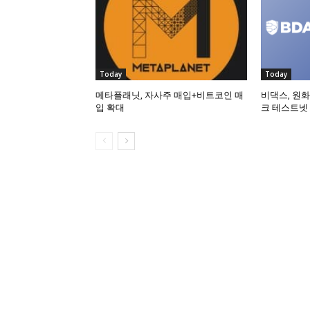
Today
Today
메타플래닛, 자사주 매입+비트코인 매
비댁스, 원화
입 확대
크 테스트넷