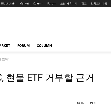
Blockchain
Market
Column
Forum
코인 커뮤니티
김프
김치프리미엄
ARKET
FORUM
COLUMN
거 없다"
, 현물 ETF 거부할 근거
87
0