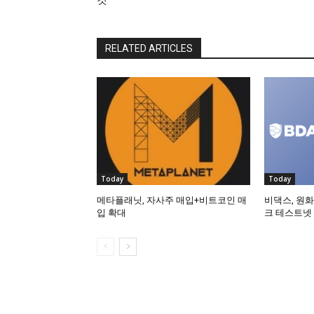
것”
RELATED ARTICLES
Today
Today
메타플래닛, 자사주 매입+비트코인 매
비댁스, 원화
입 확대
크 테스트넷