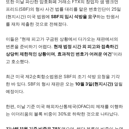
또한 이날 파산한 암호화폐 거래소 FTX의 창업자 샘 뱅크먼
프리드(SBF)의 형사 사건 법률 대리를 맡은 변호인단이 25일
(현지시간) 미국 법원에
SBF의 임시 석방을 요구
하는 탄원서
를 재차 제출한 것으로 전해졌다.
이들은 “현재 피고가 구금된 상황에서 다가오는 재판에서의
변론을 준비하기 어렵다.
현재 법정 시간 외 피고와 접촉하긴
상당히 제한적인 상황이며
,
효과적인 변호가 어려운 여건
“이라
고 호소했다.
최근 미국 제2순회항소법원은 SBF의 조기 석방 요청을 기각
한 바 있다. SBF의 형사 재판은 오는
10월 3일(현지시간)
열릴
예정이다.
한편, 이날 기준 미국 해외자산통제국(OFAC)의 제재를 이행하
는 이더리움의 블록 비중이 30%로 하락한 것으로 나타났다.
지난해 11월 기준 비중은 78%
였으며, 해당 블록의 비중이 늘면