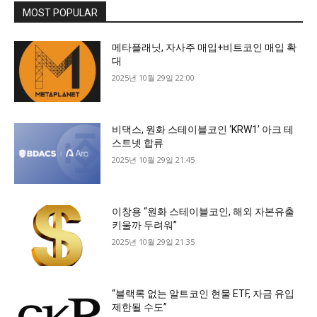
MOST POPULAR
메타플래닛, 자사주 매입+비트코인 매입 확
대
2025년 10월 29일 22:00
비댁스, 원화 스테이블코인 ‘KRW1’ 아크 테
스트넷 합류
2025년 10월 29일 21:45
이창용 “원화 스테이블코인, 해외 자본유출
키울까 두려워”
2025년 10월 29일 21:35
“블랙록 없는 알트코인 현물 ETF, 자금 유입
제한될 수도”