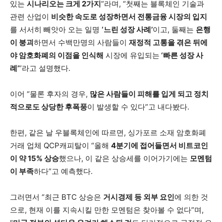
있는
시나리오는 크게 2가지
”라며, “첫째는 블록체인 기술과
관련 산업이
비슷한 속도로 성장하면서 전통금융 시장의 입지
를 서서히 빼앗아 오는 일명
‘느린 성장 사례’
이고, 둘째는
은행
이 붕괴
하면서 수백만명의 사람들이
재정적 고통을 겪은 뒤에
야 암호화폐의 이점을 인식해
시장에 유입되는
‘빠른 성장 사
례’
”라고 설명했다.
이어 “물론 후자의 경우,
많은 사람들이 피해를 입게 되고 정치
적으로도 상당한 후폭풍
이 발생할 수 있다”고 내다봤다.
한편, 같은 날 우블록체인에 따르면, 싱가포르 소재 암호화폐
거래 업체 QCP캐피탈이 “올해
4분기에 접어들면서 비트코인
이 약 15% 상승
했으나, 이 같은 상승세를 이어가기에는
모멘텀
이 부족
하다”고 예측했다.
그러면서 “최근 BTC 상승은
거시경제 등 외부 요인
에 의한 것
으로, 현재 이를 지속시킬 만한 모멘텀은 찾아볼 수 없다”며,