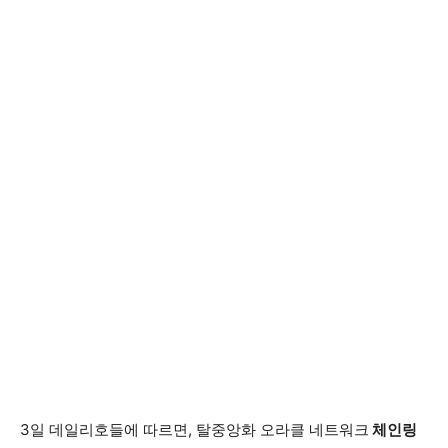
3일 데일리호들에 따르면, 탈중앙화 오라클 네트워크
체인링