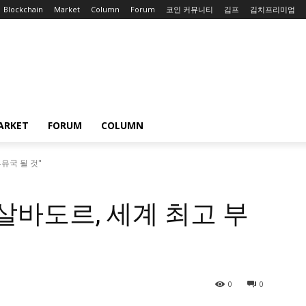
Blockchain
Market
Column
Forum
코인 커뮤니티
김프
김치프리미엄
ARKET
FORUM
COLUMN
유국 될 것"
살바도르, 세계 최고 부
0
0