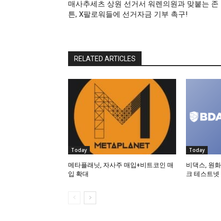
매사추세츠 상원 선거서 워렌의원과 맞붙는 존
튼, X팔로워들에 선거자금 기부 촉구!
RELATED ARTICLES
Today
Today
메타플래닛, 자사주 매입+비트코인 매
비댁스, 원화
입 확대
크 테스트넷