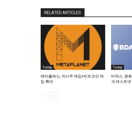
RELATED ARTICLES
Today
Today
메타플래닛, 자사주 매입+비트코인 매
비댁스, 원화
입 확대
크 테스트넷