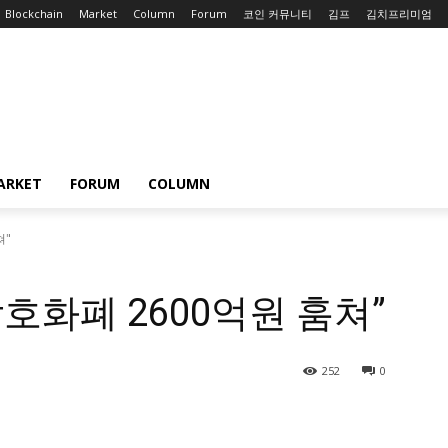
Blockchain
Market
Column
Forum
코인 커뮤니티
김프
김치프리미엄
ARKET
FORUM
COLUMN
쳐"
암호화폐 2600억원 훔쳐”
252
0