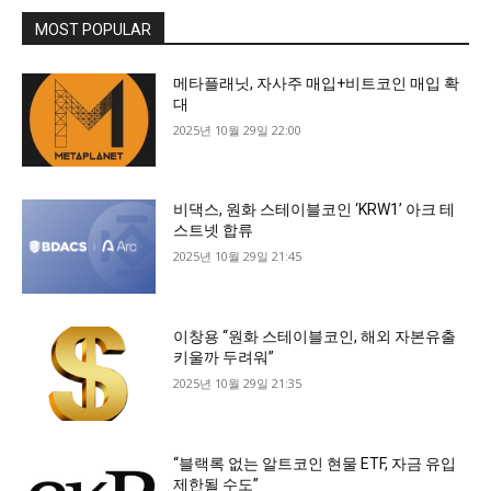
MOST POPULAR
메타플래닛, 자사주 매입+비트코인 매입 확
대
2025년 10월 29일 22:00
비댁스, 원화 스테이블코인 ‘KRW1’ 아크 테
스트넷 합류
2025년 10월 29일 21:45
이창용 “원화 스테이블코인, 해외 자본유출
키울까 두려워”
2025년 10월 29일 21:35
“블랙록 없는 알트코인 현물 ETF, 자금 유입
제한될 수도”