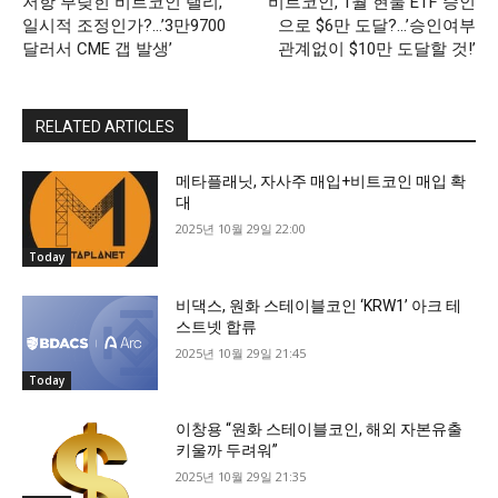
저항 부딪힌 비트코인 랠리,
비트코인, 1월 현물 ETF 승인
일시적 조정인가?…’3만9700
으로 $6만 도달?…’승인여부
달러서 CME 갭 발생’
관계없이 $10만 도달할 것!’
RELATED ARTICLES
메타플래닛, 자사주 매입+비트코인 매입 확
대
2025년 10월 29일 22:00
Today
비댁스, 원화 스테이블코인 ‘KRW1’ 아크 테
스트넷 합류
2025년 10월 29일 21:45
Today
이창용 “원화 스테이블코인, 해외 자본유출
키울까 두려워”
2025년 10월 29일 21:35